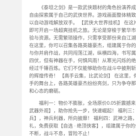
《泰坦之剑》是一款武侠题材的角色扮演养成
自由探索属于自己的武侠世界。游戏画面整体精致
以自动游戏解放双手。 【武侠大世界挂机】 在
即可开启一场超爽挂机之旅。无论是穿梭于繁华市
验与资源。无需繁琐操作，只需享受那份来自江湖
在这里，你可以召集各路英雄豪杰，组建属于你的
与你并肩作战，共同闯荡江湖，纵横四海，书写属
四伏，但有神器在手，何惧风雨！从寒光闪烁的绝
经过千锤百炼。它们不仅能够助你在战斗中披荆斩
的辉煌传奇！ 【高手云集，比武论剑】 在这里
手的舞台上，各路英雄豪杰纷纷亮剑，只为争夺那
和心态的磨砺。
福利一：物价不膨胀，全场原价0.05折震撼来
武器外观】，助你抢先一步，快速崛起！ 福利三：
兵】，神兵利器，所向披靡！ 福利四：武神之路，
礼，免费获取【自选 · 绝顶侠客】，组建属于你
不断，战斗不息，冒险不止！