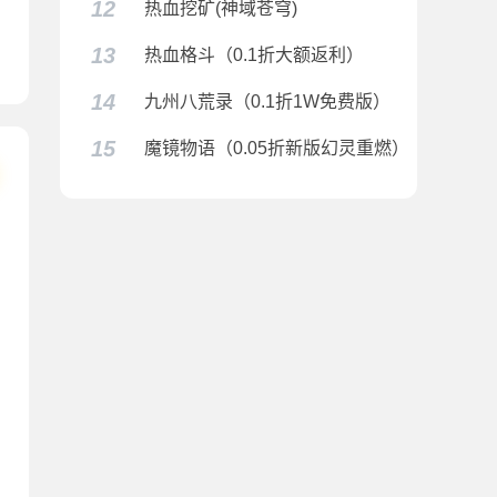
12
热血挖矿(神域苍穹)
天天送1W代币）
13
热血格斗（0.1折大额返利）
14
九州八荒录（0.1折1W免费版）
15
魔镜物语（0.05折新版幻灵重燃）