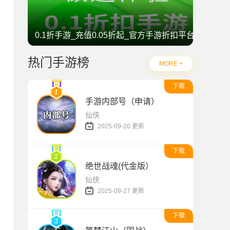
0.1折手游_充值0.05折起_官方手游折扣平台
热门手游榜
MORE +
下载
手游内部号（申请）
仙侠
2025-09-20 更新
下载
绝世战魂(代金版）
仙侠
神
2025-09-27 更新
喜
下载