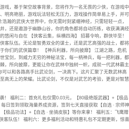
游戏，基于架空故事背景，您将作为一名无畏的少侠，在游戏中
、明亮艳丽，游戏玩法轻松无压力，游戏操作简单易上手，并可
这片浩瀚的武侠大世界中，你无需时刻紧绷神经，只需轻轻一点，
井，还是遨游于幽静山谷，你的角色都将自动历练，收获满满经
的悠闲与自在 【侠客云集，纵横四海】 招募令响，群侠毕至！
侠客队伍。无论是智勇双全的谋士，还是武艺高强的战士，都将
于你们的武侠篇章！ 【神兵利器，所向披靡】 江湖之路，危机
世宝剑，到威力无穷的神秘法宝，每一柄神兵，每一把利器，都
棘，所向披靡，更能让你在武林中独树一帜，成就一代武林霸主
，你可以和各路高手比武论剑，一决高下。这片汇聚了无数武林高
至高无上的荣耀。比武论剑，不仅是对武艺的考验，更是对智慧
袭！ 福利二：首充礼包仅需0.03元，【80级绝版武器】+【极品
每日签到领取海量养成资源，签到七天直接获取【自选 · 宗师
【极品功法】+【自选 · 坐骑皮肤】等你来拿！ 福利五：飞鹰赠
的侠客队伍！ 福利六：更多福利活动和特惠礼包不定期更新，惊