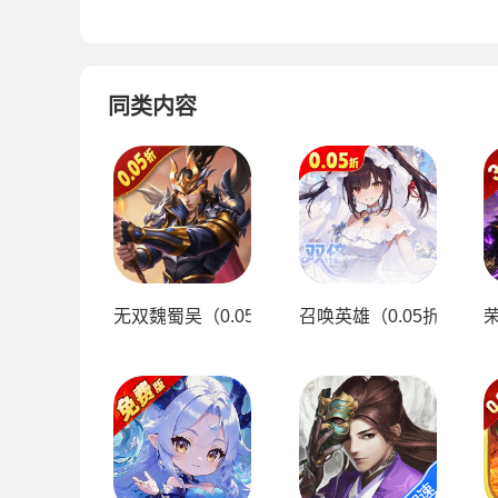
同类内容
无双魏蜀吴（0.05折打金爆真充）
召唤英雄（0.05折双倍