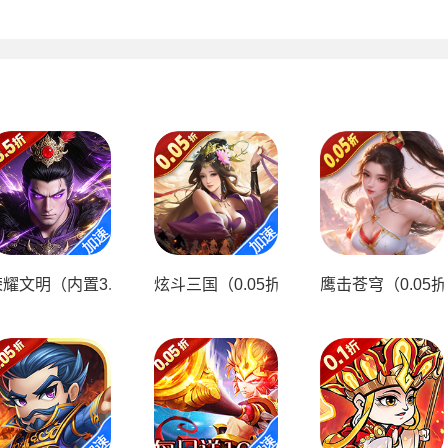
代金买断）
荣耀文明（内置3.5折送千抽）
炫斗三国（0.05折三国送代金）
鹰击苍穹（0.05