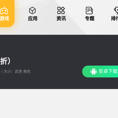
游戏
应用
资讯
专题
排
5折）
安卓下载
： / 大小：武侠 角色