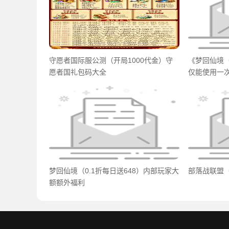
守愿者国际服公测（开局1000代金）守
《梦回仙境（
愿者国礼包码大全
仅能使用一
梦回仙境（0.1折每日送648）内部玩家大
部落战联盟（
额额外福利