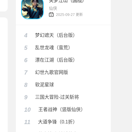
笑梦江山（国战）
仙侠
2025-09-27 更新
4
梦幻遮天（后台版）
5
乱世龙魂（蛮荒）
6
漂在江湖（后台版）
7
幻世九歌官网版
折打金免费版）
8
软泥星球
9
三国大冒险-过关斩将
10
王者战神（竖版仙侠）
11
大道争锋（0.1折）