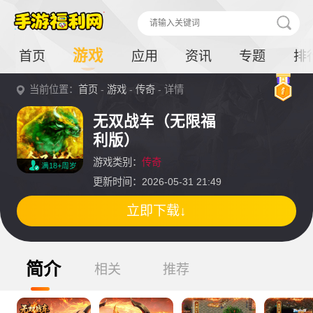
游戏
首页
应用
资讯
专题
排
当前位置：
首页
-
游戏
-
传奇
- 详情
无双战车（无限福
利版）
游戏类别：
传奇
满18+周岁
更新时间：2026-05-31 21:49
立即下载↓
简介
相关
推荐