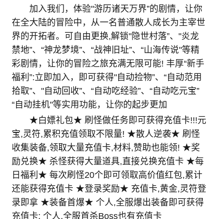
加入我们，体验"游历诸天万界”的剧情，让你
在全大陆的冒险中，从一名普通散人成长为主宰世
界的开拓者。可自由更换,解锁"隐世村落”、"炎龙
禁地”、“神龙梦境”、“战神旧址”、“山海传说"等精
彩剧情，让你的冒险之旅充满无限可能! 丰厚“新手
福利”:立即加入，即可获得"自动捡物”、“自动范用
拾取”、"自动回收”、“自动吃经验”、“自动吃元宝”
“自动挂机"等实用功能，让你的起步更加
★白嫖礼包★ 刷怪做任务即可获得充值卡!!!元
宝,灵符,累积充值领取不限量! ★散人逆袭★ 刷怪
收集装备,领取大量充值卡,材料,赞助也能领! ★奖
励兑换★ 杀怪获得大量道具,直接兑换充值卡 ★每
日福利★ 每次刷怪20个即可领取高价值红包,累计
还能获得充值卡 ★登录奖励★ 充值卡,黄金,灵符登
录即拿 ★装备首爆★ 个人,全服爆出装备即可获得
充值卡; 个人,全服首杀Boss也有充值卡