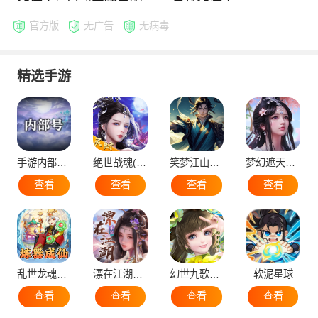
官方版
无广告
无病毒
精选手游
手游内部号（申请）
绝世战魂(代金版）
笑梦江山（国战）
梦幻遮天（后台版）
查看
查看
查看
查看
乱世龙魂（蛮荒）
漂在江湖（后台版）
幻世九歌官网版
软泥星球
查看
查看
查看
查看