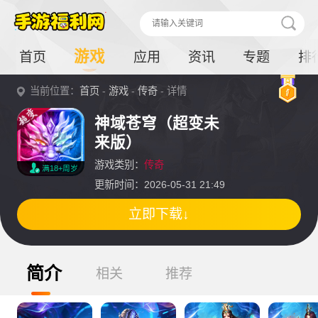
游戏
首页
应用
资讯
专题
排
当前位置：
首页
-
游戏
-
传奇
- 详情
神域苍穹（超变未
来版）
游戏类别：
传奇
满18+周岁
更新时间：2026-05-31 21:49
立即下载↓
简介
相关
推荐