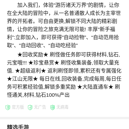
加入我们，体验"游历诸天万界”的剧情，让你
在全大陆的冒险中，从一名普通散人成长为主宰世
界的开拓者。可自由更换,解锁不同大陆的精彩剧
情，让你的冒险之旅充满无限可能! 丰厚“新手福
利”:立即加入，即可获得"自动捡物”、“自动范用拾
取”、"自动回收”、“自动吃经验”
★回收奖励★ 刷怪做任务即可获得材料,钻石,
元宝哦!!! ★珍宝悬赏★ 刷怪收集装备,领取大量充
值. ★超级返利★ 返利刷怪即领,累积还有专属强化
★江山无限★ 每日在线,回收装备,完成每周,每日任
务可积累经验值,解锁多重奖励 ★大陆直通车★ 刷
怪通关,材料,钻石100%产出
官方版
无广告
无病毒
精选手游