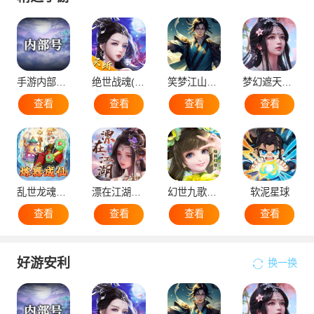
手游内部号（申请）
绝世战魂(代金版）
笑梦江山（国战）
梦幻遮天（后台版）
查看
查看
查看
查看
乱世龙魂（蛮荒）
漂在江湖（后台版）
幻世九歌官网版
软泥星球
查看
查看
查看
查看
好游安利
换一换