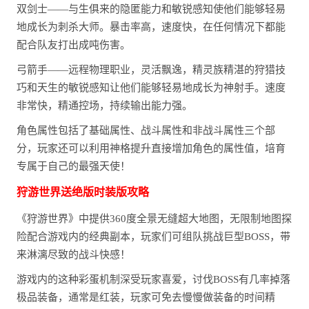
双剑士——与生俱来的隐匿能力和敏锐感知使他们能够轻易
地成长为刺杀大师。暴击率高，速度快，在任何情况下都能
配合队友打出成吨伤害。
弓箭手——远程物理职业，灵活飘逸，精灵族精湛的狩猎技
巧和天生的敏锐感知让他们能够轻易地成长为神射手。速度
非常快，精通控场，持续输出能力强。
角色属性包括了基础属性、战斗属性和非战斗属性三个部
分，玩家还可以利用神格提升直接增加角色的属性值，培育
专属于自己的最强天使！
狩游世界送绝版时装版攻略
《狩游世界》中提供360度全景无缝超大地图，无限制地图探
险配合游戏内的经典副本，玩家们可组队挑战巨型BOSS，带
来淋漓尽致的战斗快感！
游戏内的这种彩蛋机制深受玩家喜爱，讨伐BOSS有几率掉落
极品装备，通常是红装，玩家可免去慢慢做装备的时间精