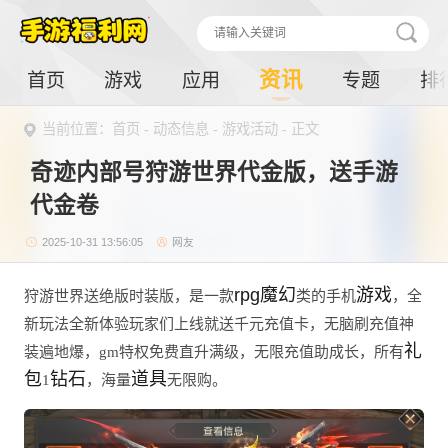
资讯
首页
游戏
应用
专题
排
当前位置：
首页
-
动态信息
-
游戏活动
- 正文
奇迹内部号狩游世界代金版，送手游
代金卷
2025-10-31 13:56:05
网友
rpg魔幻
游戏
狩游世界送绝版时装版，是一款
类的手机
，全
新玩法全新体验玩家们上线就送千元充值卡，无脑刷充值神
礼
装遍地爆，gm特权免费直升满级，无限充值助成长，所有
包
钻石
道具
1
，海量
无限购。