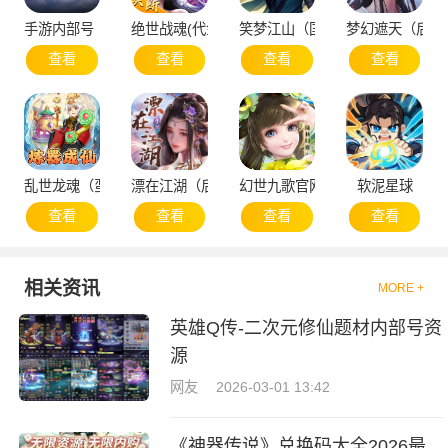
手游内部号（申请）
绝世战魂(代金版）
笑梦江山（国战）
梦幻遮天（后台
查看
查看
查看
查看
乱世龙魂（蛮荒）
漂在江湖（后台版）
幻世九歌官网版
软泥星球
查看
查看
查看
查看
相关资讯
MORE +
英雄Q传-二次元修仙题材内部号资
源
网友
2026-03-01 13:42
《神器传说》兑换码大全2026最