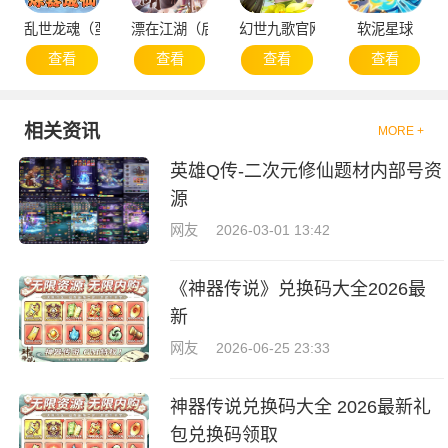
乱世龙魂（蛮荒）
漂在江湖（后台版）
幻世九歌官网版
软泥星球
查看
查看
查看
查看
相关资讯
MORE +
英雄Q传-二次元修仙题材内部号资
源
网友
2026-03-01 13:42
《神器传说》兑换码大全2026最
新
网友
2026-06-25 23:33
神器传说兑换码大全 2026最新礼
包兑换码领取