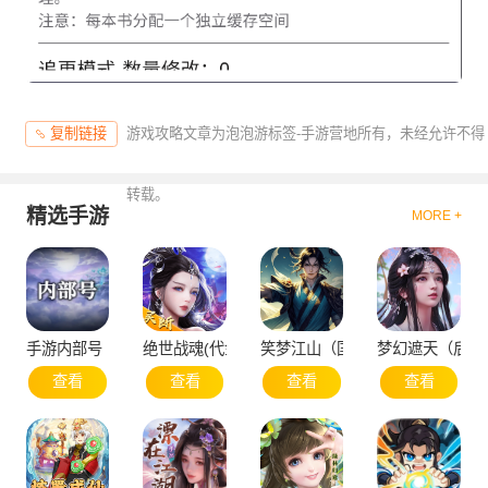
游戏攻略文章为泡泡游标签-手游营地所有，未经允许不得
复制链接
转载。
精选手游
MORE +
手游内部号（申请）
绝世战魂(代金版）
笑梦江山（国战）
梦幻遮天（后台
查看
查看
查看
查看