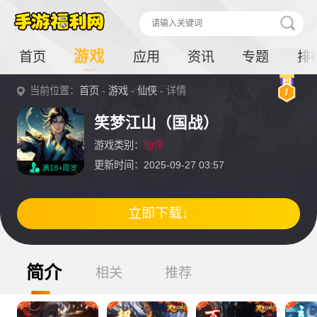
游戏
首页
应用
资讯
专题
排
当前位置：
首页
-
游戏
-
仙侠
- 详情
笑梦江山（国战）
游戏类别：
仙侠
更新时间：2025-09-27 03:57
满18+周岁
立即下载↓
简介
相关
推荐