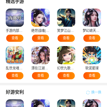
精选手游
手游内部号（申请）
绝世战魂(代金版）
笑梦江山（国战）
梦幻遮天（后台版）
查看
查看
查看
查看
乱世龙魂（蛮荒）
漂在江湖（后台版）
幻世九歌官网版
软泥星球
查看
查看
查看
查看
好游安利
换一换