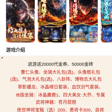
游戏介绍
📌
进游送20000代金券、50000金砖
曹仁头像、坐骑大礼包(选)、头像框礼包
(选)、气泡大礼包(选)、八卦阵、博物志大礼包
翠影蟠龙、冰晶啸日套装、血饮剑气套装、
版坐骑：冰晶麋鹿1、四大美女·大乔、专属
绝
武将神器：苍月琵琶
绝世神将宝箱（选）200、勇将卡300、良将