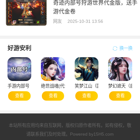
奇迹内部号狩游世界代金版，送手
游代金卷
网友
2025-10-31 13:56
好游安利
换一换
手游内部号（申请）
绝世战魂(代金版）
笑梦江山（国战）
梦幻遮天（后台
查看
查看
查看
查看
本站所有应用均来自互联网，版权归原作者所有。如有侵权，敬
请联系我们及时处理。Powered by
15H5.com