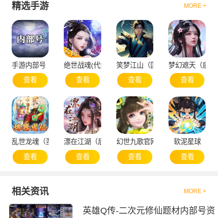
精选手游
MORE +
手游内部号（申请）
绝世战魂(代金版）
笑梦江山（国战）
梦幻遮天（后台
查看
查看
查看
查看
乱世龙魂（蛮荒）
漂在江湖（后台版）
幻世九歌官网版
软泥星球
查看
查看
查看
查看
相关资讯
MORE +
英雄Q传-二次元修仙题材内部号资