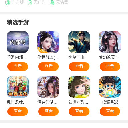
官方版
无广告
无病毒
精选手游
手游内部号（申请）
绝世战魂(代金版）
笑梦江山（国战）
梦幻遮天（后台版）
查看
查看
查看
查看
乱世龙魂（蛮荒）
漂在江湖（后台版）
幻世九歌官网版
软泥星球
查看
查看
查看
查看