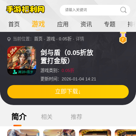
游戏
首页
应用
资讯
专题
排
当前位置：
首页
-
游戏
-
0.05折
- 详情
剑与盾（0.05折放
置打金版）
游戏类别：
0.05折
满18+周岁
更新时间：2026-01-04 14:21
立即下载↓
简介
相关
推荐