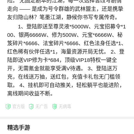
险。 无固定剧本的江湖，每一次选择皆改写剧情
走向 —— 是成为号令群雄的武林盟主，还是携挚
友归隐山林？笔墨江湖，静候你书写专属传奇。
1、登陆即送至尊灵液*5000W、元宝招募令*1
00、银两6666W、修为500W、元宝*6666W、秘
笈碎片*6666、法宝碎片*6666、红色法身任选*1、
红色稀有伙伴任选*1，海量资源开局无忧。 2、登
陆即送VIP修为卡*684，顶级VIP18特权一键全
开，无需氪金就能享受满V待遇。 3、登陆送万
充，在线送万抽，送红包，充值卡礼包无门槛领
取。 4、挂机即可自动推关，轻松躺平也能进阶，
离线期间收益不断。
官方版
无广告
无病毒
精选手游