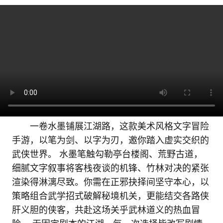
一卷水墨铺展江湖路，这款美术风格文字冒险
手游，以笔为剑、以字为刃，邀你踏入虚实交织的
武侠世界。 水墨笔触勾勒亭台楼阁、荒野古道，
细腻文字叙事将客栈夜谈的机锋、竹林对决的紧张
渲染得淋漓尽致。你需在正邪抉择间坚守本心，以
策略组合武学招式破解秘境机关，更能结交各路侠
肝义胆的侠客，共赴这场关乎武林道义的热血冒