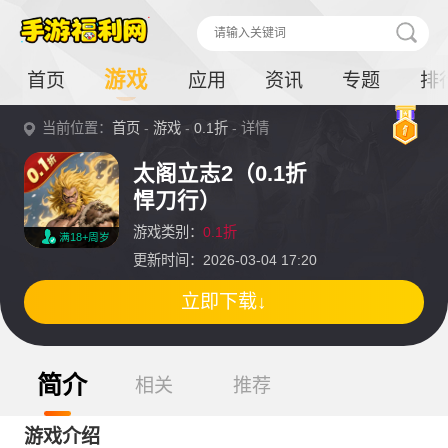
游戏
首页
应用
资讯
专题
排
当前位置：
首页
-
游戏
-
0.1折
- 详情
太阁立志2（0.1折
悍刀行）
游戏类别：
0.1折
满18+周岁
更新时间：2026-03-04 17:20
立即下载↓
简介
相关
推荐
游戏介绍