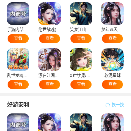
手游内部号（申请）
绝世战魂(代金版）
笑梦江山（国战）
梦幻遮天（后台版）
查看
查看
查看
查看
乱世龙魂（蛮荒）
漂在江湖（后台版）
幻世九歌官网版
软泥星球
查看
查看
查看
查看
好游安利
换一换