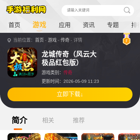
游戏
首页
应用
资讯
专题
排
当前位置：
首页
-
游戏
-
传奇
- 详情
龙城传奇（风云大
极品红包版）
游戏类别：
传奇
满18+周岁
更新时间：2026-05-09 11:23
立即下载↓
简介
相关
推荐