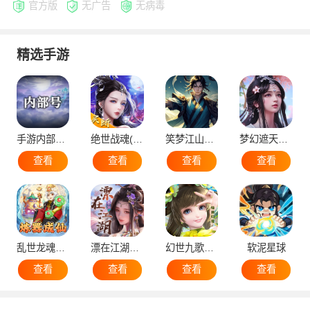
官方版
无广告
无病毒
精选手游
手游内部号（申请）
绝世战魂(代金版）
笑梦江山（国战）
梦幻遮天（后台版）
查看
查看
查看
查看
乱世龙魂（蛮荒）
漂在江湖（后台版）
幻世九歌官网版
软泥星球
查看
查看
查看
查看