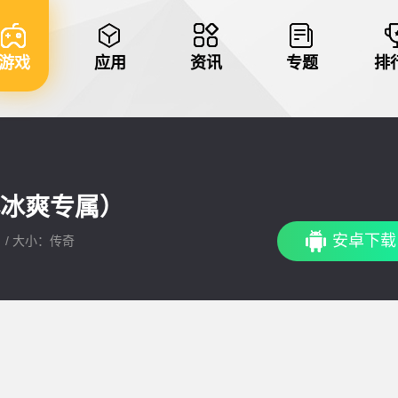
游戏
应用
资讯
专题
排
冰爽专属）
安卓下载
： / 大小：传奇