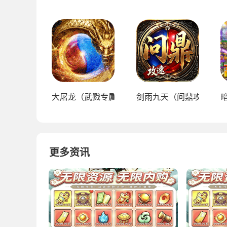
大屠龙（武戮专属武魂）
剑雨九天（问鼎攻速福利
更多资讯