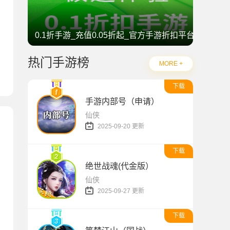
0.1折手游_充值0.05折起_官方手游折扣平台
热门手游榜
MORE +
下载
手游内部号（申请）
仙侠
2025-09-20 更新
下载
绝世战魂(代金版）
仙侠
2025-09-27 更新
下载
利版）