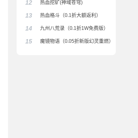
12
热血挖矿(神域苍穹)
13
热血格斗（0.1折大额返利）
14
九州八荒录（0.1折1W免费版）
15
魔镜物语（0.05折新版幻灵重燃）