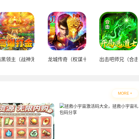
版）
暗黑领主（战神无双超变）
龙城传奇（权谋十二流派打金版）
出击吧师兄（合击
MORE +