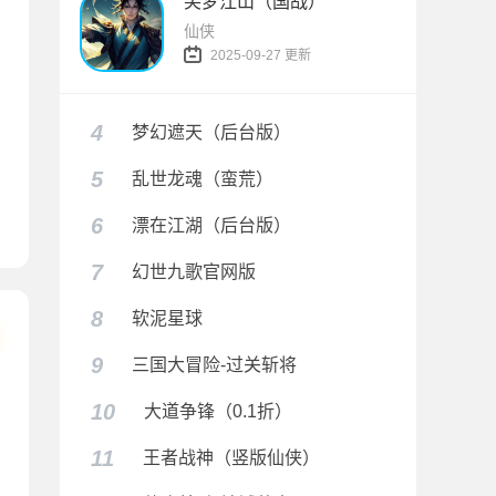
笑梦江山（国战）
仙侠
2025-09-27 更新
4
梦幻遮天（后台版）
5
乱世龙魂（蛮荒）
传奇免费版）
6
漂在江湖（后台版）
7
幻世九歌官网版
8
软泥星球
9
三国大冒险-过关斩将
10
大道争锋（0.1折）
11
王者战神（竖版仙侠）