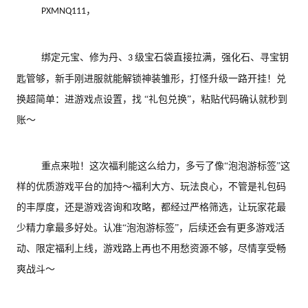
，
PXMNQ111
绑定元宝、修为丹、
级宝石袋直接拉满，强化石、寻宝钥
3
匙管够，新手刚进服就能解锁神装雏形，打怪升级一路开挂！兑
换超简单：进游戏点设置，找 “礼包兑换”，粘贴代码确认就秒到
账～
重点来啦！这次福利能这么给力，多亏了
像
“泡泡游标签”
这
样的优质游戏平台的
加持～福利大方、玩法良心，不管是礼包码
的丰厚度，
还是游戏咨询和攻略
，都经过严格筛选，让玩家花最
少精力拿最多好处。认准
“泡泡游标签”，后续还会有更多
游戏
活
动、限定福利上线，
游戏
路上再也不用愁资源不够，尽情享受畅
爽战斗～