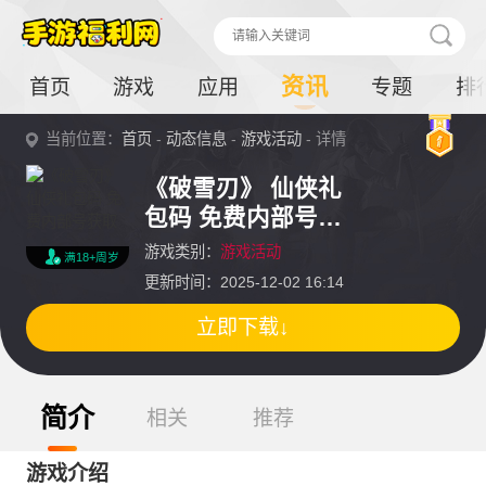
资讯
首页
游戏
应用
专题
排
当前位置：
首页
-
动态信息
-
游戏活动
- 详情
《破雪刃》 仙侠礼
包码 免费内部号获
取
游戏类别：
游戏活动
满18+周岁
更新时间：2025-12-02 16:14
立即下载↓
简介
相关
推荐
游戏介绍