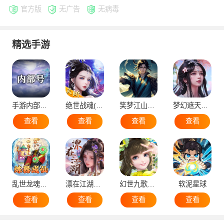
官方版
无广告
无病毒
精选手游
手游内部号（申请）
绝世战魂(代金版）
笑梦江山（国战）
梦幻遮天（后台版）
查看
查看
查看
查看
乱世龙魂（蛮荒）
漂在江湖（后台版）
幻世九歌官网版
软泥星球
查看
查看
查看
查看