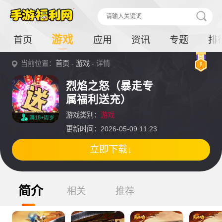
游戏
首页
应用
资讯
专题
排
当前位置：
首页
-
游戏
- 详情
烈焰之怒（暴走专
属福利送充）
游戏类别：
游戏
满18+周岁
更新时间：2026-05-09 11:23
立即下载↓
简介
相关
推荐