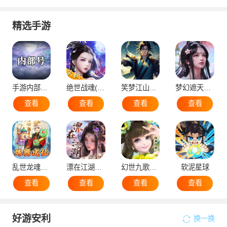
精选手游
手游内部号（申请）
绝世战魂(代金版）
笑梦江山（国战）
梦幻遮天（后台版）
查看
查看
查看
查看
乱世龙魂（蛮荒）
漂在江湖（后台版）
幻世九歌官网版
软泥星球
查看
查看
查看
查看
好游安利
换一换